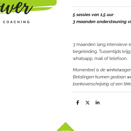
5 sessies van 1,5 uur
3 maanden ondersteuning vi
3 maanden lang intensieve e
begeleiding.
Tussentijds kri
whatsapp, mail of telefoon.
Momenteel is de winkelwagen 
Betalingen kunnen gedaan w
bankoverschrijving of een tikk
D
D
S
e
e
h
l
e
a
e
l
r
n
e