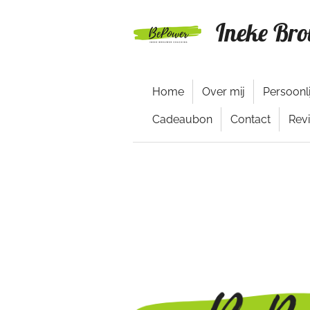
Ga
Ineke Bro
direct
naar
de
hoofdinhoud
Home
Over mij
Persoonl
Cadeaubon
Contact
Rev