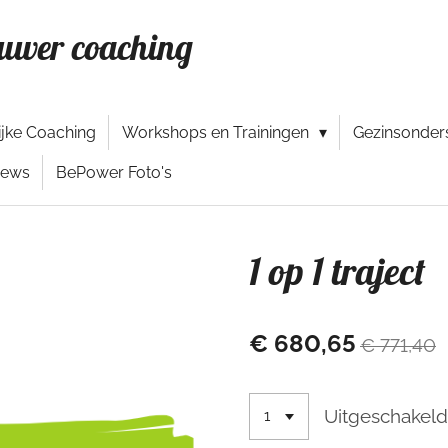
uwer coaching
ijke Coaching
Workshops en Trainingen
Gezinsonders
iews
BePower Foto's
1 op 1 traject
€ 680,65
€ 771,40
Uitgeschakel