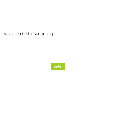
teuning en bedrijfscoaching
Sale!
d