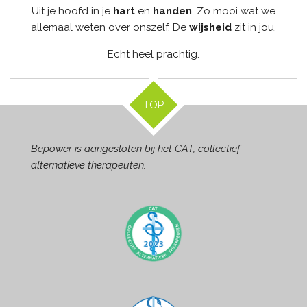
Uit je hoofd in je
hart
en
handen
. Zo mooi wat we
allemaal weten over onszelf.
De
wijsheid
zit in jou.
Echt heel prachtig.
TOP
Bepower is aangesloten bij het CAT, collectief
alternatieve therapeuten.