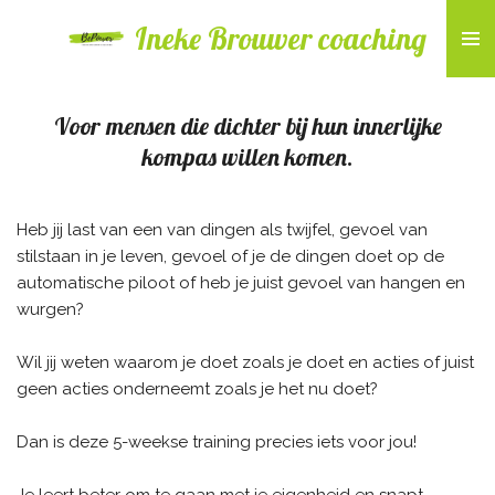
Ga
Ineke Brouwer coaching
direct
naar
de
Voor mensen die dichter bij hun innerlijke
hoofdinhoud
kompas willen komen.
Heb jij last van een van dingen als twijfel, gevoel van
stilstaan in je leven, gevoel of je de dingen doet op de
automatische piloot of heb je juist gevoel van hangen en
wurgen?
Wil jij weten waarom je doet zoals je doet en acties of juist
geen acties onderneemt zoals je het nu doet?
Dan is deze 5-weekse training precies iets voor jou!