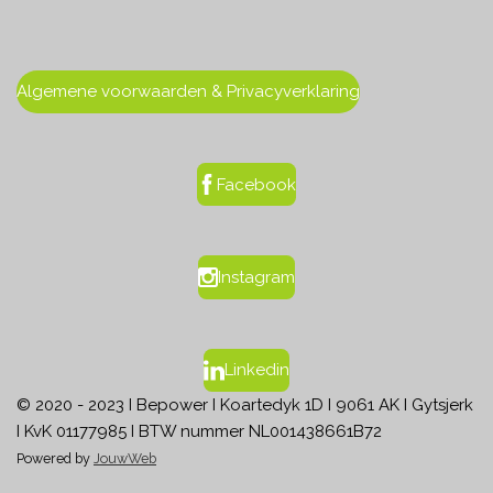
Algemene voorwaarden & Privacyverklaring
Facebook
Instagram
Linkedin
© 2020 - 2023 I Bepower I
Koartedyk 1D I
9061 AK I Gytsjerk
I
KvK 01177985 I BTW nummer NL001438661B72
Powered by
JouwWeb